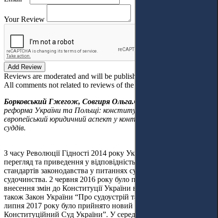
Your Review
Add Review
Reviews are moderated and will be published after verification!
All comments not related to reviews of the article will be deleted!
Борковський
Гжегож, Совгиря Ольга.
Сучасна судова
реформа України та Польщі: конституційний та
європейський юридичний аспект у контексті незалежності
суддів.
З часу Революції Гідності 2014 року Україна здійснює
перегляд та приведення у відповідність до міжнародних
стандартів законодавства у питаннях судової системи та
судочинства. 2 червня 2016 року було прийнято закон про
внесення змін до Конституції України в частині правосуддя, а
також Закон України “Про судоустрій та статус суддів”. 13
липня 2017 року було прийнято новий Закон України “Про
Конституційний Суд України”. У середині грудня 2017 року