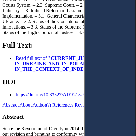
Courts System. – 2.3. Supreme Court. – 2.4. National Council for
Judiciary. – 3. Judicial Reform in Ukraine in 2016: Problems of
Implementation. – 3.1. General Characteristics of the Judiciary in
Ukraine. – 3.2. Status of the Constitutional Court of Ukraine: Main
Innovations. – 3.3. Status of the Supreme Court and Courts. – 3.4.
Status of the High Council of Justice. – 4. Concluding Remarks.
Full Text:
Read full text of
"CURRENT_JUDICIAL_REFORM_
IN_UKRAINE_AND_IN_POLAND:_CONSTITUTION
IN_THE_CONTEXT_OF_INDEPENDENT_JUDICIAR
DOI
https://doi.org/10.33327/AJEE-18-2.3-a000011
Abstract
About Author(s)
References
Reviews
Українською
Abstract
Since the Revolution of Dignity in 2014, Ukraine has been carrying
out revision and bringing to conformity with international standards