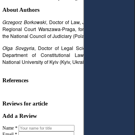
About Authors
Grzegorz Borkowski
, Doctor of Law, Judge seconded to the
Regional Court Warszawa-Praga, former Head of Office of
the National Council of Judiciary (Poland)
Olga Sovgyria
, Doctor of Legal Science, professor of the
Department of Constitutional Law, Taras Shevchenko
National University of Kyiv (Kyiv, Ukraine)
References
Reviews for article
Add a Review
Name *
Email *