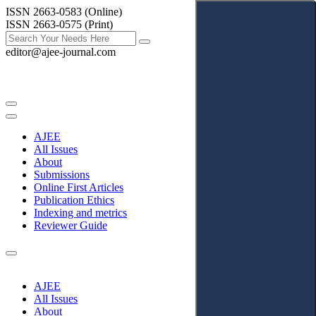
ISSN 2663-0583 (Online)
ISSN 2663-0575 (Print)
editor@ajee-journal.com
AJEE
All Issues
About
Submissions
Online First Articles
Publication Ethics
Indexing and metrics
Reviewer Guide
AJEE
All Issues
About