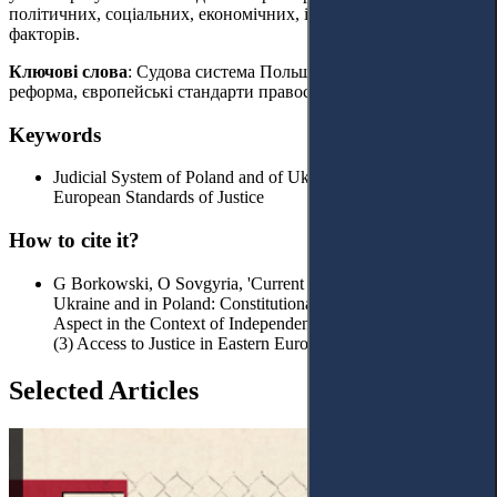
політичних, соціальних, економічних, історичних та інших
факторів.
Ключові слова
: Судова система Польщі та України, судова
реформа, європейські стандарти правосуддя.
Keywords
Judicial System of Poland and of Ukraine, Judicial Reform,
European Standards of Justice
How to cite it?
G Borkowski, O Sovgyria, 'Current Judicial Reform in
Ukraine and in Poland: Constitutional and European Legal
Aspect in the Context of Independent Judiciary' (2019) No 2
(3) Access to Justice in Eastern Europe 5-35.
Selected Articles