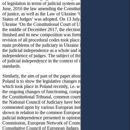
of legislation in terms of judicial system and legal procedure. On 2
June, 2016 the law amending the Constitution of Ukraine in the part
of justice, as well as the Law of Ukraine ‘On Judicial System and
Status of Judges’ was adopted. On 13 July, 2017 a new Law of
Ukraine ‘On the Constitutional Court of Ukraine’ was adopted. In
the middle of December 2017, the election to the Supreme Court
finished and its new composition was formed, at the same time the
revision of all procedural codes took place. However, one on the
main problems of the judiciary in Ukraine has been the problem of
the judicial independence as a whole and in the part of
independence of judges. The subject of this research is the question
of judicial independence in the context of respective international
standards.
Similarly, the aim of part of the paper about the judicial system of
Poland is to show the legislative changes regarding the judiciary
which took place in Poland recently, i.e. within the last 3 years. As
the ongoing changes of functioning, competence and organization of
the Constitutional Tribunal, common courts, the Supreme Court and
the National Council of Judiciary have been observed and
commented upon by various European institutions, they will be
shown in relation to the common European standards regarding the
judicial independence presented in opinions and reports of Venice
Commission, European Network of Councils of Judiciary and
Consultative Council of European Judges.