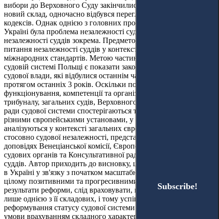
вибори до Верховного Суду закінчилися, і сформувався його
новий склад, одночасно відбувся перегляд усіх процесуальних
кодексів. Однак однією з головних проблем судової влади в
Україні була проблема незалежності судочинства в цілому, та
незалежності суддів зокрема. Предметом цього дослідження є
питання незалежності суддів у контексті відповідних
міжнародних стандартів. Метою частини статті, присвяченої
судовій системі Польщі є показати законодавчі зміни стосовно
судової влади, які відбулися останнім часом у Польщі, тобто
протягом останніх 3 років. Оскільки постійні зміни
функціонування, компетенції та організації Конституційного
трибуналу, загальних судів, Верховного Суду та Національної
ради судової системи спостерігаються та коментуються
різними європейськими установами, у статті вони
аналізуються у контексті загальних європейських стандартів
стосовно судової незалежності, представлених у висновках та
доповідях Венеціанської комісії, Європейської мережі рад
судових органів та Консультативної ради європейських
суддів. Автор приходить до висновку, що зміни, які відбулися
в Україні у зв'язку з початком масштабної судової реформи, є в
цілому позитивними та прогресивними. Однак, оцінюючи
Subscribe!
Subscribe!
результати реформи, слід враховувати, що правова частина є
лише однією з її складових, і тому успішна реалізація
реформування статусу судової системи можлива лише за
умови врахуванням складного характеру цих процесів а також