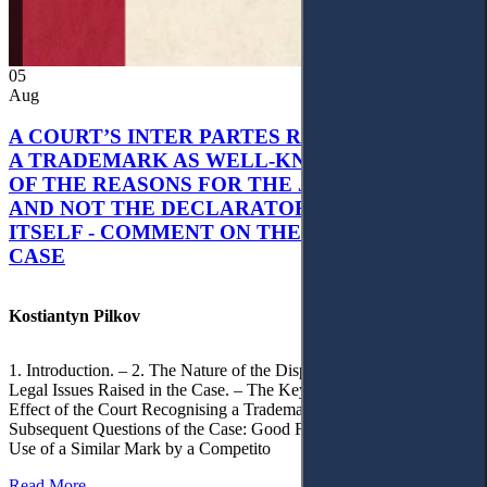
05
Aug
A COURT’S INTER PARTES RECOGNITION OF
A TRADEMARK AS WELL-KNOWN AS PART
OF THE REASONS FOR THE JUDGMENT’S,
AND NOT THE DECLARATORY JUDGMENT
ITSELF - COMMENT ON THE CITRAMON
CASE
Kostiantyn Pilkov
1. Introduction. – 2. The Nature of the Dispute, Court Decisions and
Legal Issues Raised in the Case. – The Key Issue of the Case: The
Effect of the Court Recognising a Trademark as Well-Known. – 4.
Subsequent Questions of the Case: Good Faith of Registration and
Use of a Similar Mark by a Competito
Read More