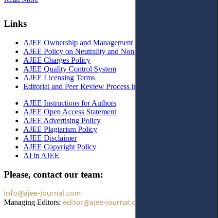
Links
AJEE Ownership and Management
AJEE Policy on Neutrality and Non-Discrimination
AJEE Charges Policy
AJEE Quality Control System
AJEE Licensing Terms
Editorial and Peer Review Process in AJEE
AJEE Instructions for Authors
AJEE Open Access Statement
AJEE Advertising Policy
AJEE Plagiarism Policy
AJEE Disclaimer
AJEE Copyright Policy
AI in AJEE
Please, contact our team:
info@ajee-journal.com
Managing Editors:
editor@ajee-journal.com