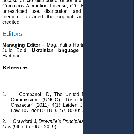
access article distributed under the terms of the Creative
Commons Attribution License, (CC BY 4.0), which permits
unrestricted use, distribution, and reproduction in any
medium, provided the original author and source are
credited.
Editors
Managing Editor
– Mag. Yuliia Hartman.
English Editor
–
Julie Bold.
Ukrainian language Editor
– Mag. Liliia
Hartman.
References
1.
Campanelli D, 'The United Nations Compensation
Commission (UNCC): Reflections on its Judicial
Character' (2011) 4(1) Leiden Journal of International
Law 107. doi:10.1163/1571803053498871
2.
Crawford J,
Brownlie’s Principles of Public International
Law
(9th edn, OUP 2019)