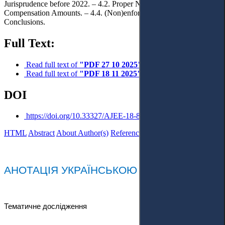
Jurisprudence before 2022. – 4.2. Proper Notification. – 4.3.
Compensation Amounts. – 4.4. (Non)enforcement. – 5.
Conclusions.
Full Text:
Read full text of
"PDF 27 10 2025"
Read full text of
"PDF 18 11 2025"
DOI
https://doi.org/10.33327/AJEE-18-8.4-c000130
HTML
Abstract
About Author(s)
References
Reviews
Українською
АНОТАЦІЯ УКРАЇНСЬКОЮ МОВОЮ
Тематичне дослідження