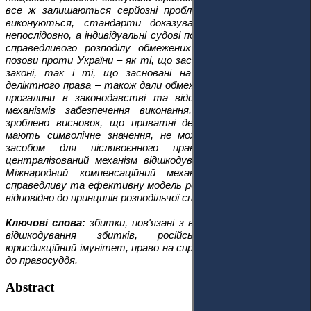
все ж залишаються серйозні проблеми: рішення судів не
виконуються, стандарти доказування застосовуються
непослідовно, а індивідуальні судові позови не забезпечують
справедливого розподілу обмежених ресурсів. Крім того,
позови проти України – як ті, що засновані на спеціальному
законі, так і ті, що засновані на загальних принципах
деліктного права – також дали обмежені результати через
прогалини в законодавстві та відсутність ефективних
механізмів забезпечення виконання. У дослідженні було
зроблено висновок, що приватні деліктні позови, хоча й
мають символічне значення, не можуть служити дієвим
засобом для післявоєнного правосуддя. Натомість,
централізований механізм відшкодування, такий як новий
Міжнародний компенсаційний механізм, пропонує більш
справедливу та ефективну модель розподілу відшкодування
відповідно до принципів розподільчої справедливості.
Ключові слова:
збитки, пов'язані з війною, деліктне право,
відшкодування збитків, російсько-українська війна,
юрисдикційний імунітет, право на справедливий суд, доступ
до правосуддя.
Abstract