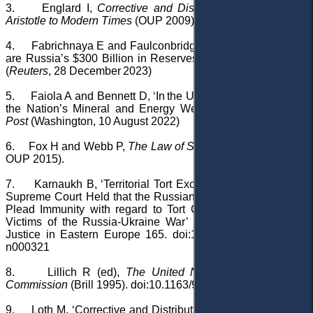
3.
Englard I,
Corrective and Distributive Justice: From
Aristotle to Modern Times
(OUP 2009)
4.
Fabrichnaya E and Faulconbridge G, ‘What and Where
are Russia’s $300 Billion in Reserves Frozen in the West?’
(
Reuters
, 28 December 2023)
5.
Faiola A and Bennett D, ‘In the Ukraine War, a Battle for
the Nation’s Mineral and Energy Wealth’
The Washington
Post
(Washington, 10 August 2022)
6.
Fox H and Webb P,
The Law of State Immunity
(3rd edn,
OUP 2015).
7.
Karnaukh B, ‘Territorial Tort Exception? The Ukrainian
Supreme Court Held that the Russian Federation Could Not
Plead Immunity with regard to Tort Claims Brought by the
Victims of the Russia-Ukraine War’
(
2022
)
5
(
3
) Access to
Justice in Eastern Europe 165. doi:10.33327/AJEE-18-5.2-
n000321
8.
Lillich R (ed),
The United Nations Compensation
Commission
(Brill 1995). doi:10.1163/9789004636682
9.
Loth M, ‘Corrective and Distributive Justice in Tort Law: