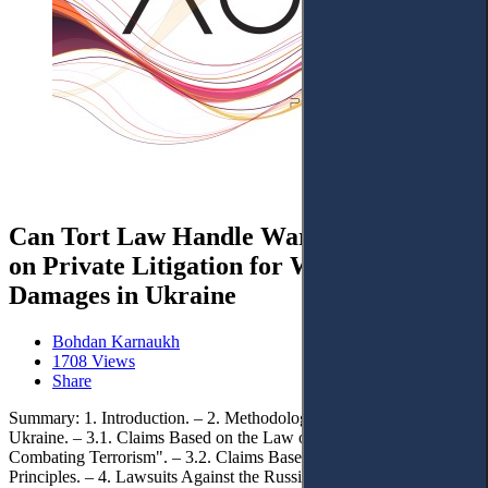
Can Tort Law Handle War? Reflections
on Private Litigation for War-Related
Damages in Ukraine
Bohdan Karnaukh
1708 Views
Share
Summary: 1. Introduction. – 2. Methodology. – 3. Lawsuits against
Ukraine. – 3.1. Claims Based on the Law of Ukraine "On
Combating Terrorism". – 3.2. Claims Based on General Tort Law
Principles. – 4. Lawsuits Against the Russian Federation. – 4.1.