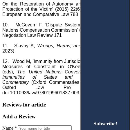
On the Restoration of Autonomy and a Minimal Level of
Protection of the Victim’ (2015) 22(6) Maastricht Journal of
European and Comparative Law 788
10.
McGovern F, 'Dispute Systems Design: The United
Nations Compensation Commission' (2009) 14(171) Harvard
Negotiation Law Review 171
11.
Slavny A,
Wrongs, Harms, and Compensation
(OUP
2023)
12.
Wood M, 'Immunity from Jurisdiction and Immunity from
Measures of Constraint' in O'Keefe R and Tams CJ
(eds),
The United Nations Convention on Jurisdictional
Immunities of States and Their Property: A
Commentary
(Oxford Commentaries on International Law,
Oxford Law Pro 2013) 13.
doi:10.1093/law/9780199601837.003.0002
Reviews for article
Add a Review
Subscribe!
Subscribe!
Name *