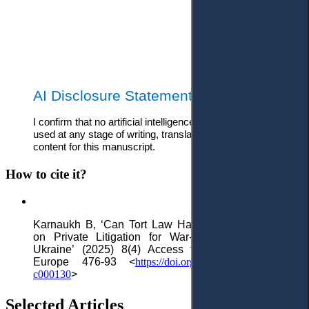
AI Disclosure Statement:
I confirm that no artificial intelligence tools or services were
used at any stage of writing, translating, editing, or analyzing
content for this manuscript.
How to cite it?
Karnaukh B
,
‘Can Tort Law Handle War? Reflections
on Private Litigation for War-Related Damages in
Ukraine
’
(2025)
8
(
4
) Access to Justice in Eastern
Europe 476-93
<
https://doi.org/10.33327/AJEE-18-8.4-
c000130
>
Selected Articles