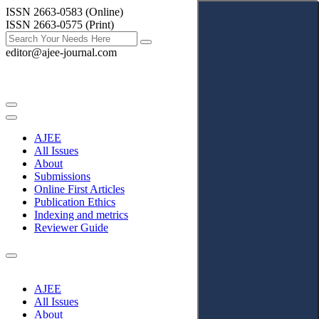
ISSN 2663-0583 (Online)
ISSN 2663-0575 (Print)
editor@ajee-journal.com
AJEE
All Issues
About
Submissions
Online First Articles
Publication Ethics
Indexing and metrics
Reviewer Guide
AJEE
All Issues
About