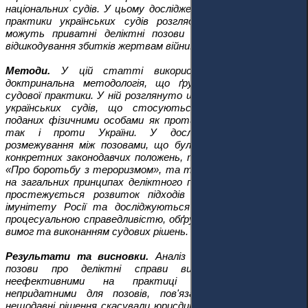
національних судів. У цьому дослідженні на прикладі судової
практики українських судів розглядається питання, чи
можуть приватні деліктні позови бути дієвим засобом
відшкодування збитків жертвам війни.
Методи.
У цій статті використовується сутнісна
доктринальна методологія, що ґрунтується на аналізі
судової практики. У ній розглянуто широкий спектр рішень
українських судів, що стосуються деліктних позовів,
поданих фізичними особами як проти Російської Федерації,
так і проти України. У дослідженні проводиться
розмежування між позовами, що були подані відповідно до
конкретних законодавчих положень, таких як Закон України
«Про боротьбу з тероризмом», та тими, що ґрунтуються
на загальних принципах деліктного права. У роботі також
простежується розвиток підходів щодо юрисдикційного
імунітету Росії та досліджуються питання, пов'язані з
процесуальною справедливістю, обґрунтованістю позовних
вимог та виконанням судових рішень.
Результати та висновки.
Аналіз показує, що приватні
позови про деліктні справи виявилися здебільшого
неефективними на практиці та концептуально
непридатними для позовів, пов'язаних з війною. Хоча
нещодавні рішення скасували юрисдикційний імунітет Росії,