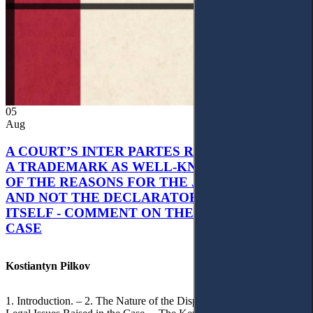
05
Aug
A COURT’S INTER PARTES RECOGNITION OF
A TRADEMARK AS WELL-KNOWN AS PART
OF THE REASONS FOR THE JUDGMENT’S,
AND NOT THE DECLARATORY JUDGMENT
ITSELF - COMMENT ON THE CITRAMON
CASE
Kostiantyn Pilkov
1. Introduction. – 2. The Nature of the Dispute, Court Decisions and