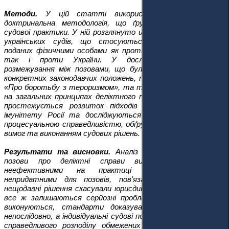
Методи.
У цій статті використовується сутнісна
доктринальна методологія, що ґрунтується на аналізі
судової практики. У ній розглянуто широкий спектр рішень
українських судів, що стосуються деліктних позовів,
поданих фізичними особами як проти Російської Федерації,
так і проти України. У дослідженні проводиться
розмежування між позовами, що були подані відповідно до
конкретних законодавчих положень, таких як Закон України
«Про боротьбу з тероризмом», та тими, що ґрунтуються
на загальних принципах деліктного права. У роботі також
простежується розвиток підходів щодо юрисдикційного
імунітету Росії та досліджуються питання, пов'язані з
процесуальною справедливістю, обґрунтованістю позовних
вимог та виконанням судових рішень.
Результати та висновки.
Аналіз показує, що приватні
позови про деліктні справи виявилися здебільшого
неефективними на практиці та концептуально
непридатними для позовів, пов'язаних з війною. Хоча
нещодавні рішення скасували юрисдикційний імунітет Росії,
все ж залишаються серйозні проблеми: рішення судів не
виконуються, стандарти доказування застосовуються
непослідовно, а індивідуальні судові позови не забезпечують
справедливого розподілу обмежених ресурсів. Крім того,