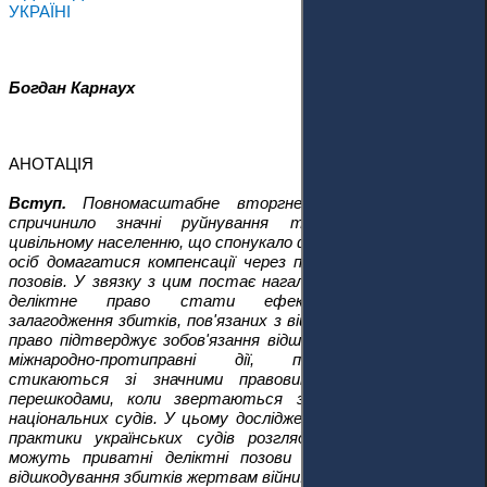
УКРАЇНІ
Богдан Карнаух
АНОТАЦІЯ
Вступ.
Повномасштабне вторгнення Росії в Україну
спричинило значні руйнування та величезну шкоду
цивільному населенню, що спонукало фізичних та юридичних
осіб домагатися компенсації через пред’явлення деліктних
позовів. У звязку з цим постає нагальне питання: чи може
деліктне право стати ефективним механізмом
залагодження збитків, пов'язаних з війною? Хоча міжнародне
право підтверджує зобов'язання відшкодовувати збитки за
міжнародно-протиправні дії, постраждалі часто
стикаються зі значними правовими та практичними
перешкодами, коли звертаються за відшкодуванням до
національних судів. У цьому дослідженні на прикладі судової
практики українських судів розглядається питання, чи
можуть приватні деліктні позови бути дієвим засобом
відшкодування збитків жертвам війни.