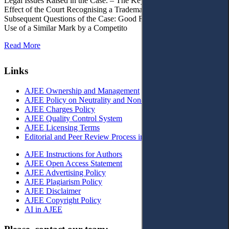
Legal Issues Raised in the Case. – The Key Issue of the Case: The
Effect of the Court Recognising a Trademark as Well-Known. – 4.
Subsequent Questions of the Case: Good Faith of Registration and
Use of a Similar Mark by a Competito
Read More
Links
AJEE Ownership and Management
AJEE Policy on Neutrality and Non-Discrimination
AJEE Charges Policy
AJEE Quality Control System
AJEE Licensing Terms
Editorial and Peer Review Process in AJEE
AJEE Instructions for Authors
AJEE Open Access Statement
AJEE Advertising Policy
AJEE Plagiarism Policy
AJEE Disclaimer
AJEE Copyright Policy
AI in AJEE