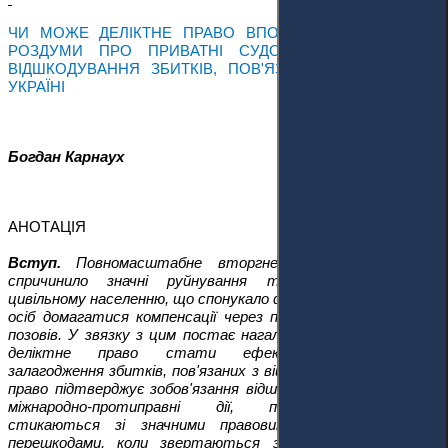
ЧИ МОЖЕ ДЕЛІКТНЕ ПРАВО ВПОРАТИСЯ З ВІЙНОЮ?
РОЗДУМИ ПРО ПРИВАТНІ СУДОВІ ПОЗОВИ ЩОДО
ВІДШКОДУВАННЯ ЗБИТКІВ, ПОВ'ЯЗАНИХ З ВІЙНОЮ В
УКРАЇНІ
Богдан Карнаух
АНОТАЦІЯ
Вступ.
Повномасштабне вторгнення Росії в Україну
спричинило значні руйнування та величезну шкоду
цивільному населенню, що спонукало фізичних та юридичних
осіб домагатися компенсації через пред’явлення деліктних
позовів. У звязку з цим постає нагальне питання: чи може
деліктне право стати ефективним механізмом
залагодження збитків, пов'язаних з війною? Хоча міжнародне
право підтверджує зобов'язання відшкодовувати збитки за
міжнародно-протиправні дії, постраждалі часто
стикаються зі значними правовими та практичними
перешкодами, коли звертаються за відшкодуванням до