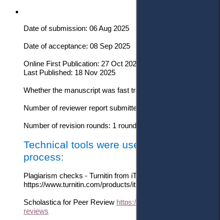
Date of submission: 06 Aug 2025
Date of acceptance: 08 Sep 2025
Online First Publication:
27
Oct 2025
Last Published: 18 Nov 2025
Whether the manuscript was fast tracked? - No
Number of reviewer report submitted in first round: 2 reports
Number of revision rounds: 1 round with major revisions
Technical tools were used in the editorial
process:
Plagiarism checks - Turnitin from iThenticate
https://www.turnitin.com/products/ithenticate/
Scholastica for Peer Review
https://scholasticahq.com/law-
reviews