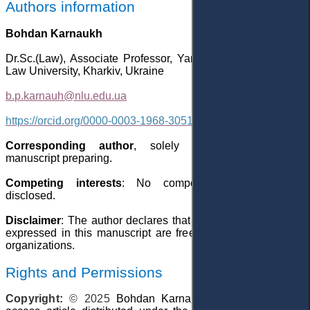
Authors information
Bohdan Karnaukh
Dr.Sc.(Law), Associate Professor, Yaroslav Mudryi National
Law University, Kharkiv, Ukraine
b
.
p
.
karnauh
@
nlu
.
edu
.
ua
https://orcid.org/0000-0003-1968-3051
Corresponding author
,
solely responsible for the
manuscript preparing.
Competing interests
: No competing interests were
disclosed.
Disclaimer
: The author declares that his opinion and views
expressed in this manuscript are free of any impact of any
organizations
.
Rights and Permissions
Copyright:
© 202
5
Bohdan Karnaukh
. This is an open