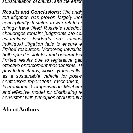
substantiation of claims, and the enforceability of judgments.
Results and Conclusions:
The analysis reveals that private
tort litigation has proven largely ineffective in practice and
conceptually ill-suited to war-related claims. Although recent
rulings have lifted Russia’s jurisdictional immunity, serious
challenges remain: judgments are consistently not enforced,
evidentiary standards are inconsistently applied, and
individual litigation fails to ensure equitable distribution of
limited resources. Moreover, lawsuits against Ukraine under
both specific statutes and general tort law have also yielded
limited results due to legislative gaps and the absence of
effective enforcement mechanisms. The study concludes that
private tort claims, while symbolically important, cannot serve
as a sustainable vehicle for post-war justice. Instead, a
centralised reparations mechanism, such as the emerging
International Compensation Mechanism, offers a more just
and effective model for distributing reparations in a manner
consistent with principles of distributive justice.
About Authors