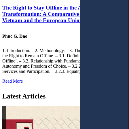
The Right to Stay Offline in the Age of Digital
Transformation: A Comparative Analysis of
Vietnam and the European Union
Phuc G. Dao
1. Introduction. – 2. Methodology. – 3. Theoretical Foundations of
the Right to Remain Offline. – 3.1. Defining the ‘Right to Remain
Offline’. – 3.2. Relationship with Fundamental Rights. – 3.2.1.
Autonomy and Freedom of Choice. – 3.2.2. Access to Public
Services and Participation. – 3.2.3. Equality
Read More
Latest Articles