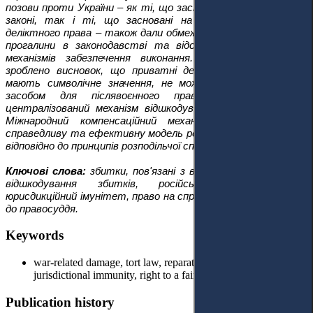
позови проти України – як ті, що засновані на спеціальному
законі, так і ті, що засновані на загальних принципах
деліктного права – також дали обмежені результати через
прогалини в законодавстві та відсутність ефективних
механізмів забезпечення виконання. У дослідженні було
зроблено висновок, що приватні деліктні позови, хоча й
мають символічне значення, не можуть служити дієвим
засобом для післявоєнного правосуддя. Натомість,
централізований механізм відшкодування, такий як новий
Міжнародний компенсаційний механізм, пропонує більш
справедливу та ефективну модель розподілу відшкодування
відповідно до принципів розподільчої справедливості.
Ключові слова:
збитки, пов'язані з війною, деліктне право,
відшкодування збитків, російсько-українська війна,
юрисдикційний імунітет, право на справедливий суд, доступ
до правосуддя.
Keywords
war-related damage, tort law, reparation, Russo-Ukraine war,
jurisdictional immunity, right to a fair trial, access to court
Publication history