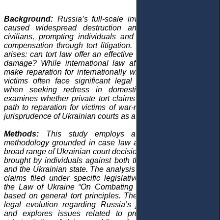
Background:
Russia’s full-scale invasion of Ukraine has
caused widespread destruction and immense harm to
civilians, prompting individuals and legal entities to seek
compensation through tort litigation. The pressing question
arises: can tort law offer an effective remedy for war-related
damage? While international law affirms the obligation to
make reparation for internationally wrongful acts, individual
victims often face significant legal and practical barriers
when seeking redress in domestic courts. This study
examines whether private tort claims can serve as a viable
path to reparation for victims of war-related harm, using the
jurisprudence of Ukrainian courts as a case study.
Methods:
This study employs a qualitative doctrinal
methodology grounded in case law analysis. It examines a
broad range of Ukrainian court decisions involving tort claims
brought by individuals against both the Russian Federation
and the Ukrainian state. The analysis distinguishes between
claims filed under specific legislative provisions—such as
the Law of Ukraine “On Combating Terrorism”—and those
based on general tort principles. The study also traces the
legal evolution regarding Russia’s jurisdictional immunity
and explores issues related to procedural fairness, the