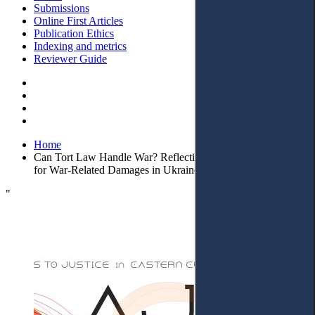
Submissions
Online First Articles
Publication Ethics
Indexing and metrics
Reviewer Guide
Home
Can Tort Law Handle War? Reflections on Private Litigation
for War-Related Damages in Ukraine
"